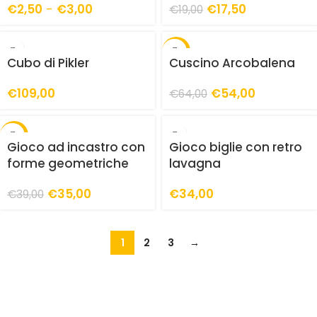
€
2,50
-
€
3,00
€
17,50
€
19,00
-16%
Cubo di Pikler
Cuscino Arcobalena
€
109,00
€
54,00
€
64,00
-10%
Gioco ad incastro con
Gioco biglie con retro
forme geometriche
lavagna
€
35,00
€
34,00
€
39,00
1
2
3
→