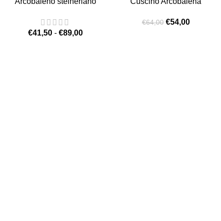
Arcobaleno steineriano
Cuscino Arcobalena
€
54,00
€
64,00
€
41,50
-
€
89,00