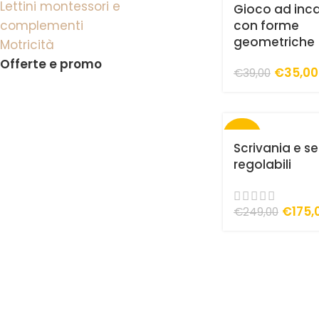
Lettini montessori e
Gioco ad inc
complementi
con forme
geometriche
Motricità
Offerte e promo
€
35,00
€
39,00
-30%
Scrivania e s
regolabili
€
175,
€
249,00