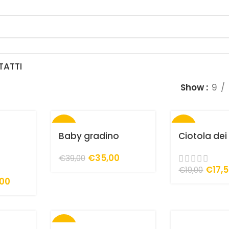
TATTI
Show
9
-10%
-8%
Baby gradino
Ciotola dei
€
35,00
€
39,00
€
17,
€
19,00
,00
-10%