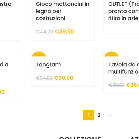
astro
Gioco mattoncini in
OUTLET (Pro
legno per
pronta con
costruzioni
ritiro in az
€
39,50
€
44,00
-12%
-10%
edia
Tangram
Tavola da 
multifunzi
€
30,00
€
34,00
€
26
€
29,00
00
1
2
→