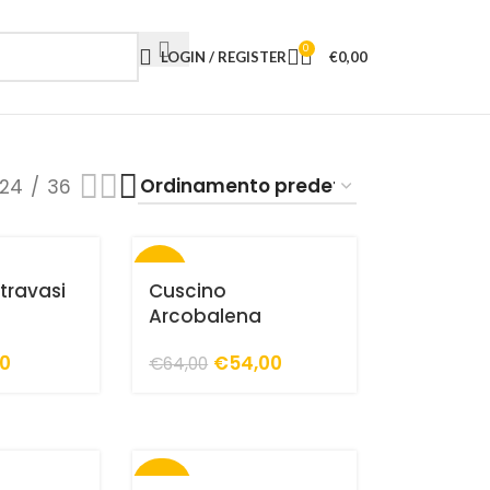
0
LOGIN / REGISTER
€
0,00
24
36
-16%
 travasi
Cuscino
Arcobalena
50
€
54,00
€
64,00
-30%