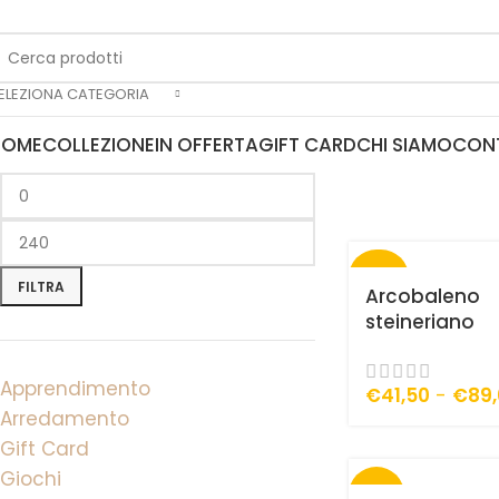
ELEZIONA CATEGORIA
HOME
COLLEZIONE
IN OFFERTA
GIFT CARD
CHI SIAMO
CON
-30%
FILTRA
Arcobaleno
steineriano
Apprendimento
€
41,50
-
€
89
Arredamento
Gift Card
Giochi
-10%