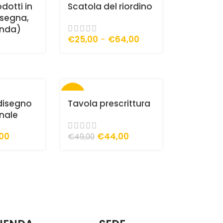
dotti in
Scatola del riordino
segna,
ienda)
€
25,00
-
€
64,00
-10%
disegno
Tavola prescrittura
onale
,00
€
44,00
€
49,00