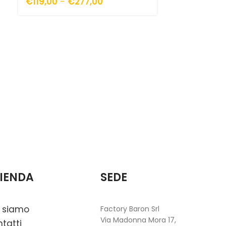
€
119,00
-
€
277,00
Specchio 
€
390,00
IENDA
SEDE
 siamo
Factory Baron Srl
Via Madonna Mora 17,
tatti