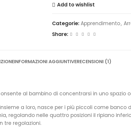
Add to wishlist
Categorie:
Apprendimento
,
Ar
Share:
IZIONE
INFORMAZIONI AGGIUNTIVE
RECENSIONI (1)
onsente al bambino di concentrarsi in uno spazio or
insieme a loro, nasce per i più piccoli come banco di
ia, regolando nelle quattro posizioni il ripiano inferi
 tre regolazioni.