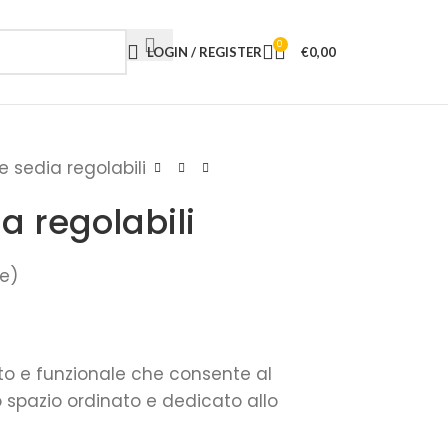
0
LOGIN / REGISTER
€
0,00
e sedia regolabili
a regolabili
te)
to e funzionale che consente al
 spazio ordinato e dedicato allo