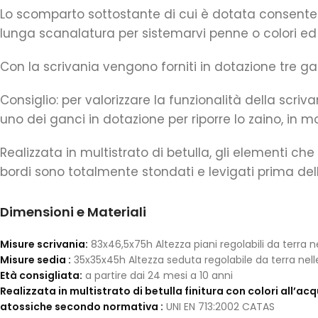
Lo scomparto sottostante di cui è dotata consente a
lunga scanalatura per sistemarvi penne o colori ed
Con la scrivania vengono forniti in dotazione tre ganc
Consiglio: per valorizzare la funzionalità della scriv
uno dei ganci in dotazione per riporre lo zaino, in 
Realizzata in multistrato di betulla, gli elementi c
bordi sono totalmente stondati e levigati prima dell
Dimensioni e Materiali
Misure scrivania:
83x46,5x75h Altezza piani regolabili da terra ne
Misure sedia :
35x35x45h Altezza seduta regolabile da terra nelle 
Età consigliata:
a partire dai 24 mesi a 10 anni
Realizzata in multistrato di betulla finitura con colori all’a
atossiche secondo normativa :
UNI EN 713:2002 CATAS