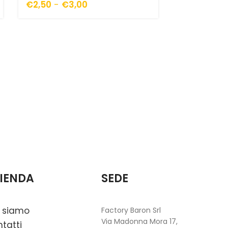
€
2,50
-
€
3,00
Gioco bigl
lavagna
€
34,00
IENDA
SEDE
 siamo
Factory Baron Srl
Via Madonna Mora 17,
tatti