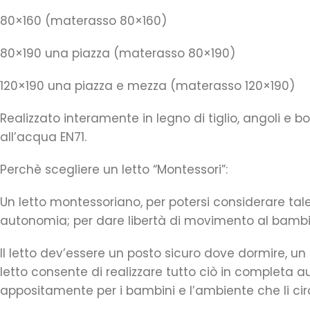
80×160 (materasso 80×160)
80×190 una piazza (materasso 80×190)
120×190 una piazza e mezza (materasso 120×190)
Realizzato interamente in legno di tiglio, angoli e b
all’acqua EN71.
Perchè scegliere un letto “Montessori”:
Un letto montessoriano, per potersi considerare tal
autonomia; per dare libertà di movimento al bambi
Il letto dev’essere un posto sicuro dove dormire, un 
letto consente di realizzare tutto ciò in completa 
appositamente per i bambini e l’ambiente che li ci