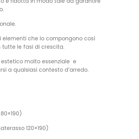
tto è ridotta in modo tale da garantire
o.
onale.
i elementi che lo compongono così
tte le fasi di crescita.
 estetico molto essenziale e
si a qualsiasi contesto d’arredo.
 80×190)
aterasso 120×190)