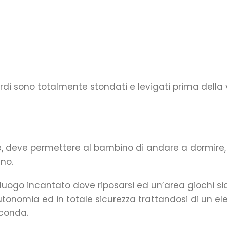
ordi sono totalmente stondati e levigati prima della v
e, deve permettere al bambino di andare a dormire, 
no.
luogo incantato dove riposarsi ed un’area giochi sicu
autonomia ed in totale sicurezza trattandosi di un e
rconda.