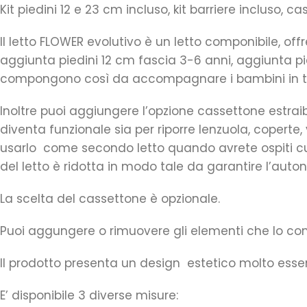
Kit piedini 12 e 23 cm incluso, kit barriere incluso, c
ll letto FLOWER evolutivo è un letto componibile, offre
aggiunta piedini 12 cm fascia 3-6 anni, aggiunta pi
compongono così da accompagnare i bambini in tutte l
Inoltre puoi aggiungere l’opzione cassettone estrai
diventa funzionale sia per riporre lenzuola, coperte,
usarlo come secondo letto quando avrete ospiti cug
del letto è ridotta in modo tale da garantire l’aut
La scelta del cassettone è opzionale.
Puoi aggungere o rimuovere gli elementi che lo co
Il prodotto presenta un design estetico molto essen
E’ disponibile 3 diverse misure: