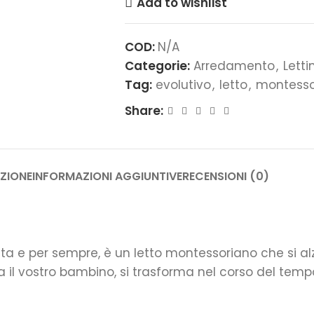
Add to wishlist
COD:
N/A
Categorie:
Arredamento
,
Lett
Tag:
evolutivo
,
letto
,
montesso
Share:
ZIONE
INFORMAZIONI AGGIUNTIVE
RECENSIONI (0)
ta e per sempre, è un letto montessoriano che si alz
a il vostro bambino, si trasforma nel corso del te