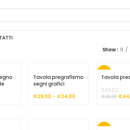
TATTI
Show
9
-10%
segno
Tavola pregrafismo
Tavola pres
le
segni grafici
€
29,00
-
€
34,00
€
44
€
49,00
-10%