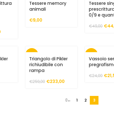
ittura
Tessere memory
Tessere sin
animali
prescrittur
0/9 e quant
€
9,00
€
44
€
49,00
0
-10%
-10%
kler
Triangolo di Pikler
Vassoio se
richiudibile con
pregrafis
rampa
€
21,
€
24,00
€
233,00
€
259,00
←
1
2
3