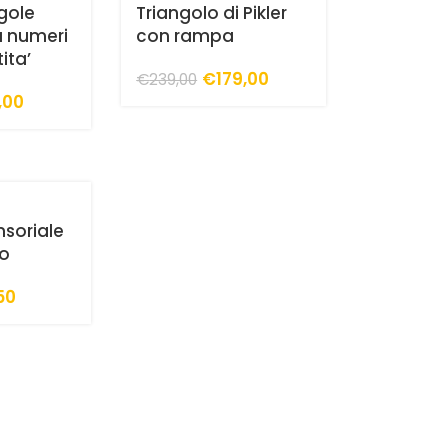
gole
Triangolo di Pikler
a numeri
con rampa
ita’
€
179,00
€
239,00
,00
nsoriale
mo
50