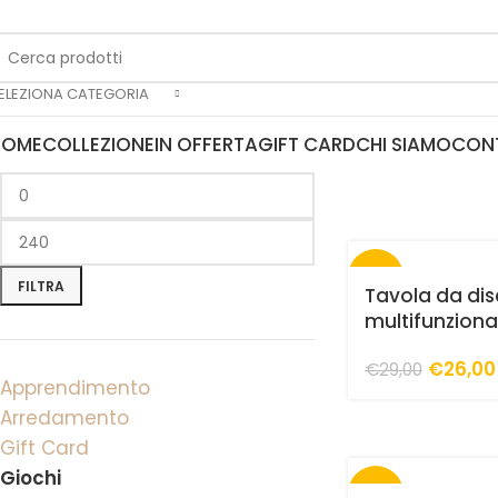
ELEZIONA CATEGORIA
HOME
COLLEZIONE
IN OFFERTA
GIFT CARD
CHI SIAMO
CON
-10%
FILTRA
Tavola da di
multifunziona
€
26,00
€
29,00
Apprendimento
Arredamento
Gift Card
Giochi
-10%