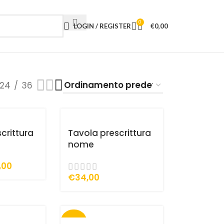
0
LOGIN / REGISTER
€
0,00
24
36
crittura
Tavola prescrittura
nome
,00
€
34,00
-25%