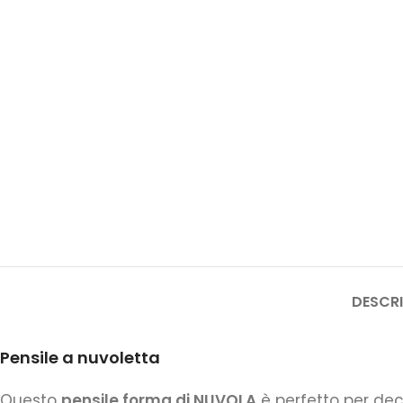
DESCRI
Pensile a nuvoletta
Questo
pensile forma di NUVOLA
è perfetto per dec