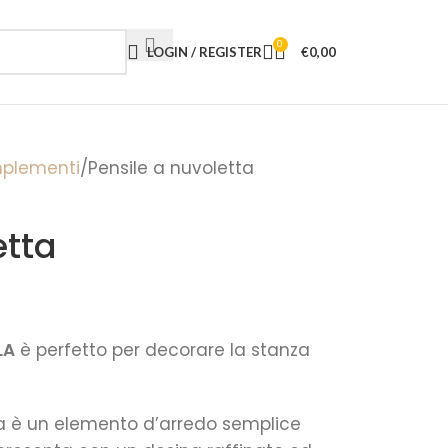
0
LOGIN / REGISTER
€
0,00
mplementi
Pensile a nuvoletta
etta
LA
è perfetto per decorare la stanza
a è un elemento d’arredo semplice