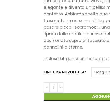
ma di grande effetto visivo, si
elegante e diventa un bellissi
contesto. Abbiamo scelto due fi
trasmettano un senso di legger
posare piccoli sopramobili, un
riparo dalle manine curiose del 
posizionato sopra al fasciatoio p
pannolini o creme.
Incluso kit ganci per fissaggio 
FINITURA NUVOLETTA
AGGIUNG