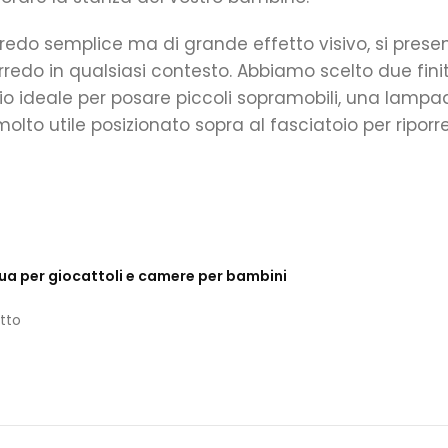
edo semplice ma di grande effetto visivo, si prese
do in qualsiasi contesto. Abbiamo scelto due finitu
o ideale per posare piccoli sopramobili, una lampada
lto utile posizionato sopra al fasciatoio per riporre 
cqua per giocattoli e camere per bambini
tto