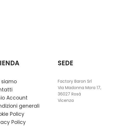
Letto evol
GEMMA (0-
€
590,00
-
IENDA
SEDE
 siamo
Factory Baron Srl
Via Madonna Mora 17,
tatti
36027 Rosà
mio Account
Vicenza
dizioni generali
kie Policy
vacy Policy