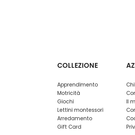
COLLEZIONE
AZ
Apprendimento
Chi
Motricità
Con
Giochi
Il 
Lettini montessori
Con
Arredamento
Coo
Gift Card
Pri