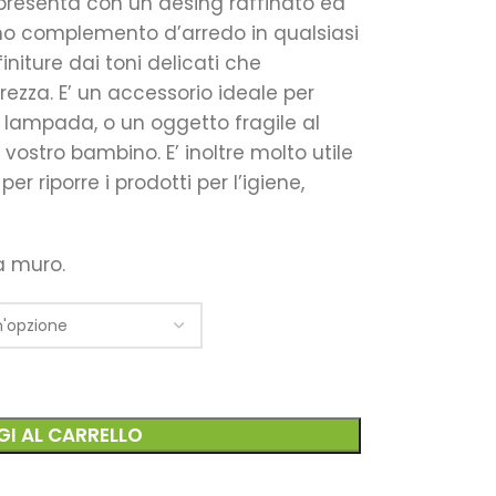
 presenta con un desing raffinato ed
mo complemento d’arredo in qualsiasi
niture dai toni delicati che
ezza. E’ un accessorio ideale per
a lampada, o un oggetto fragile al
vostro bambino. E’ inoltre molto utile
er riporre i prodotti per l’igiene,
a muro.
I AL CARRELLO